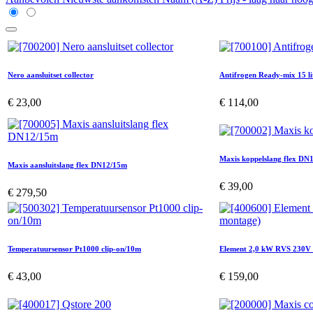
Nero aansluitset collector
Antifrogen Ready-mix 15 li
€
23,00
€
114,00
Maxis koppelslang flex DN
Maxis aansluitslang flex DN12/15m
€
39,00
€
279,50
Temperatuursensor Pt1000 clip-on/10m
Element 2,0 kW RVS 230V s
€
43,00
€
159,00