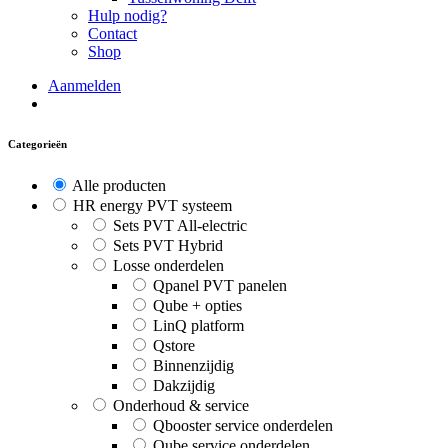
Hulp nodig?
Contact
Shop
Aanmelden
Categorieën
Alle producten
HR energy PVT systeem
Sets PVT All-electric
Sets PVT Hybrid
Losse onderdelen
Qpanel PVT panelen
Qube + opties
LinQ platform
Qstore
Binnenzijdig
Dakzijdig
Onderhoud & service
Qbooster service onderdelen
Qube service onderdelen