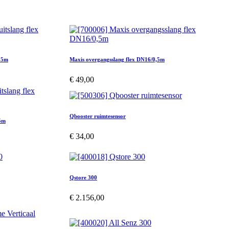
/15m
Maxis overgangsslang flex DN16/0,5m
€
49,00
Qbooster ruimtesensor
15m
€
34,00
Qstore 300
€
2.156,00