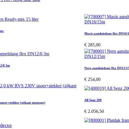
ter
Maxis aansluitslang flex DN16
€
285,00
12/0,3m
Nero aansluitslang flex DN12/
€
254,00
All Senz 200
noer+stekker (zijkant montage)
€
2.056,50