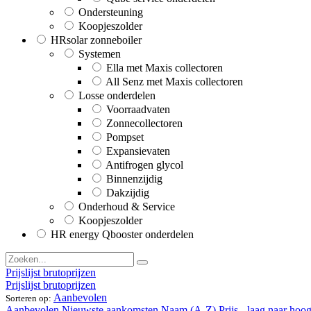
Ondersteuning
Koopjeszolder
HRsolar zonneboiler
Systemen
Ella met Maxis collectoren
All Senz met Maxis collectoren
Losse onderdelen
Voorraadvaten
Zonnecollectoren
Pompset
Expansievaten
Antifrogen glycol
Binnenzijdig
Dakzijdig
Onderhoud & Service
Koopjeszolder
HR energy Qbooster onderdelen
Prijslijst brutoprijzen
Prijslijst brutoprijzen
Aanbevolen
Sorteren op:
Aanbevolen
Nieuwste aankomsten
Naam (A-Z)
Prijs - laag naar hoo