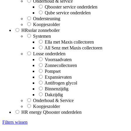
Onderhoud & service
Qbooster service onderdelen
Qube service onderdelen
Ondersteuning
Koopjeszolder
HRsolar zonneboiler
Systemen
Ella met Maxis collectoren
All Senz met Maxis collectoren
Losse onderdelen
Voorraadvaten
Zonnecollectoren
Pompset
Expansievaten
Antifrogen glycol
Binnenzijdig
Dakzijdig
Onderhoud & Service
Koopjeszolder
HR energy Qbooster onderdelen
Filters wissen