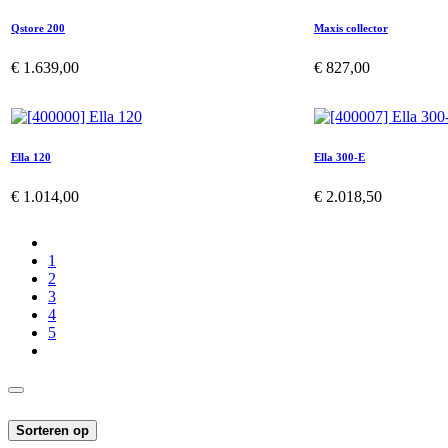
Qstore 200
Maxis collector
€
1.639,00
€
827,00
Ella 120
Ella 300-E
€
1.014,00
€
2.018,50
1
2
3
4
5
Sorteren op