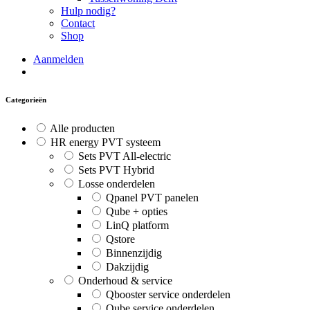
Hulp nodig?
Contact
Shop
Aanmelden
Categorieën
Alle producten
HR energy PVT systeem
Sets PVT All-electric
Sets PVT Hybrid
Losse onderdelen
Qpanel PVT panelen
Qube + opties
LinQ platform
Qstore
Binnenzijdig
Dakzijdig
Onderhoud & service
Qbooster service onderdelen
Qube service onderdelen