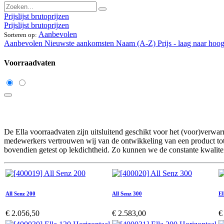
Prijslijst brutoprijzen
Prijslijst brutoprijzen
Aanbevolen
Sorteren op:
Aanbevolen
Nieuwste aankomsten
Naam (A-Z)
Prijs - laag naar hoo
Voorraadvaten
De Ella voorraadvaten zijn uitsluitend geschikt voor het (voor)verwa
medewerkers vertrouwen wij van de ontwikkeling van een product tot 
bovendien getest op lekdichtheid. Zo kunnen we de constante kwalitei
All Senz 200
All Senz 300
El
€
2.056,50
€
2.583,00