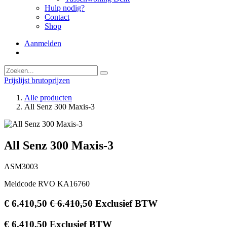
Hulp nodig?
Contact
Shop
Aanmelden
Prijslijst brutoprijzen
Alle producten
All Senz 300 Maxis-3
All Senz 300 Maxis-3
ASM3003
Meldcode RVO KA16760
€
6.410,50
€
6.410,50
Exclusief BTW
€
6.410,50
Exclusief BTW