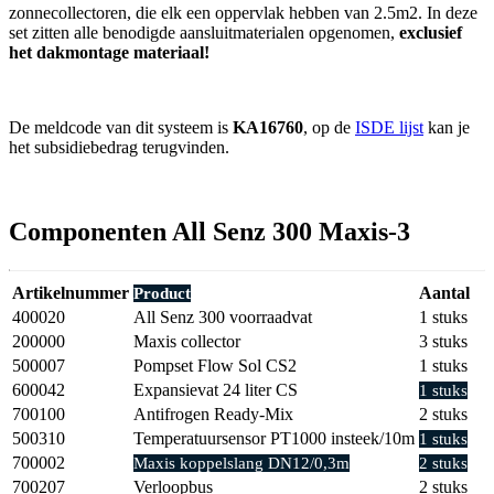
zonnecollectoren, die elk een oppervlak hebben van 2.5m2. In deze
set zitten alle benodigde aansluitmaterialen opgenomen,
exclusief
het dakmontage materiaal!
De meldcode van dit systeem is
KA16760
, op de
ISDE lijst
kan je
het subsidiebedrag terugvinden.
Componenten All Senz 300 Maxis-3
Artikelnummer
Aantal
Product
400020
All Senz 300 voorraadvat
1 stuks
200000
Maxis collector
3 stuks
500007
Pompset Flow Sol CS2
1 stuks
600042
Expansievat 24 liter CS
1 stuks
700100
Antifrogen Ready-Mix
2 stuks
500310
Temperatuursensor PT1000 insteek/10m
1 stuks
700002
Maxis koppelslang DN12/0,3m
2 stuks
700207
Verloopbus
2 stuks