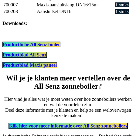
700007
Maxis aansluitslang DN16/15m
1 stuks
700203
Aansluitset DN16
1 stuks
Downloads:
Productfiche All Senz boiler
Productblad All Senz
Productblad Maxis paneel
Wil je je klanten meer vertellen over de
All Senz zonneboiler?
Hier vind je alles wat je moet weten over hoe zonneboilers werken
en wat de voordelen zijn.
Deel deze informatie met je klanten en help ze een weloverwogen
keuze te maken!
Klik hier voor meer informatie over All Senz zonneboilers