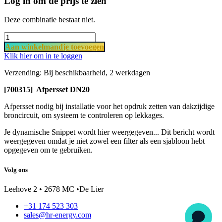
Log in om de prijs te zien
Deze combinatie bestaat niet.
Aan​ wi​​​​​​​​​​​​nkel​​mand
je ​t​o​​evoegen
Klik hier om in te loggen
Verzending: Bij beschikbaarheid, 2 werkdagen
[700315] Afpersset DN20
Afpersset nodig bij installatie voor het opdruk zetten van dakzijdige
broncircuit, om systeem te controleren op lekkages.
Je dynamische Snippet wordt hier weergegeven... Dit bericht wordt
weergegeven omdat je niet zowel een filter als een sjabloon hebt
opgegeven om te gebruiken.
Volg ons
Leehove 2 • 2678 MC •De Lier
+31 174 523 303
sales@hr-energy.com