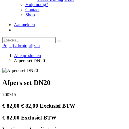
Hulp nodig?
Contact
Shop
Aanmelden
Prijslijst brutoprijzen
Alle producten
Afpers set DN20
Afpers set DN20
700315
€
82,00
€
82,00
Exclusief BTW
€
82,00
Exclusief BTW