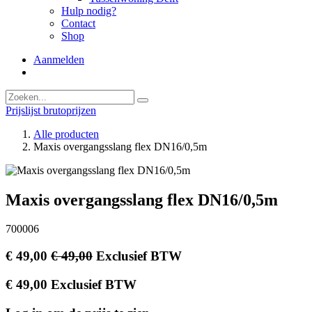
Hulp nodig?
Contact
Shop
Aanmelden
Prijslijst brutoprijzen
Alle producten
Maxis overgangsslang flex DN16/0,5m
Maxis overgangsslang flex DN16/0,5m
700006
€
49,00
€
49,00
Exclusief BTW
€
49,00
Exclusief BTW