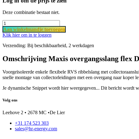
Log in om de prijs te zien
Deze combinatie bestaat niet.
Aan​ wi​​​​​​​​​​​​nkel​​mand
je ​t​o​​evoegen
Klik hier om in te loggen
Verzending: Bij beschikbaarheid, 2 werkdagen
Omschrijving Maxis overgangsslang flex 
Voorgeïsoleerde enkele flexibele RVS ribbelslang met collectoraanslu
snelle montage van collectorleidingen met een overgang naar koper l
Je dynamische Snippet wordt hier weergegeven... Dit bericht wordt w
Volg ons
Leehove 2 • 2678 MC •De Lier
+31 174 523 303
sales@hr-energy.com