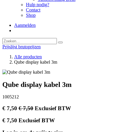
Hulp nodig?
Contact
Shop
Aanmelden
Prijslijst brutoprijzen
Alle producten
Qube display kabel 3m
Qube display kabel 3m
1005212
€
7,50
€
7,50
Exclusief BTW
€
7,50
Exclusief BTW